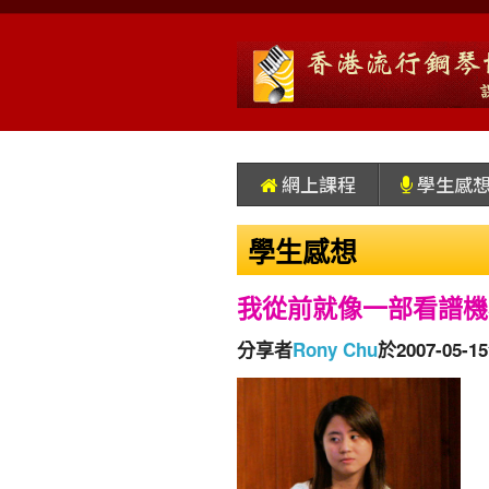
網上課程
學生感
學生感想
我從前就像一部看譜機
分享者
Rony Chu
於2007-05-