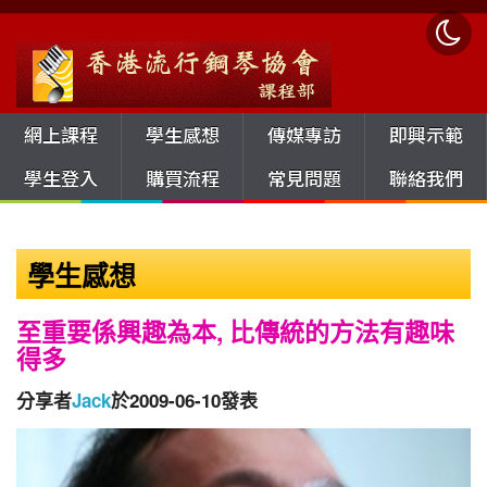
網上課程
學生感想
傳媒專訪
即興示範
學生登入
購買流程
常見問題
聯絡我們
學生感想
至重要係興趣為本, 比傳統的方法有趣味
得多
分享者
Jack
於2009-06-10發表